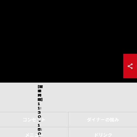
[営
業
時
間]
1
1:
3
0
コンセプト
ダイナーの強み
～
1
5:
0
メニュー
ドリンク