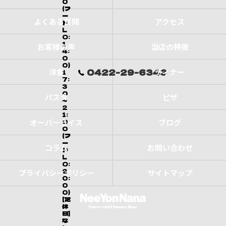
0
(フ
ー
よくある質問
アクセス
ド
L
O:
1
お客様の声
当店の特徴
4:
0
0)
0422-29-6343
洋食
ディナー
1
7:
3
0
パスタ
ピザ
～
2
1:
オーバーライス
0
ブログ
0
(フ
ー
コラム
お問い合わせ
ド
L
O:
2
プライバシーポリシー
サイトマップ
0:
0
0)
[定
休
日]
な