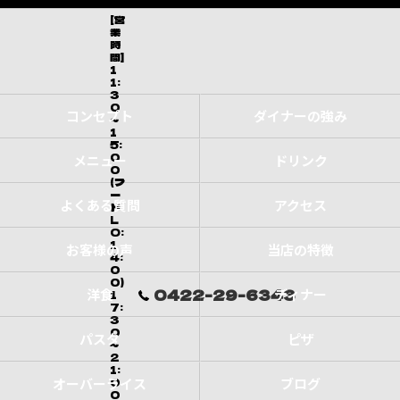
[営
業
時
間]
1
1:
3
0
コンセプト
ダイナーの強み
～
1
5:
0
メニュー
ドリンク
0
(フ
ー
よくある質問
アクセス
ド
L
O:
1
お客様の声
当店の特徴
4:
0
0)
0422-29-6343
洋食
ディナー
1
7:
3
0
パスタ
ピザ
～
2
1:
オーバーライス
0
ブログ
0