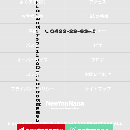
よくある質問
アクセス
ド
L
O:
1
お客様の声
当店の特徴
4:
0
0)
洋食
ディナー
0422-29-6343
1
7:
3
0
パスタ
ピザ
～
2
1:
オーバーライス
ブログ
0
0
(フ
ー
コラム
お問い合わせ
ド
L
O:
2
プライバシーポリシー
サイトマップ
0:
0
0)
[定
休
日]
な
し
© 2026 東京都三鷹市のランチなら247 DINER MITAKA ALL
お問い合わせはこちら
ご予約はこちら
RIGHTS RESERVED.