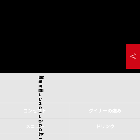
[営
業
時
間]
1
1:
3
0
コンセプト
ダイナーの強み
～
1
5:
0
メニュー
ドリンク
0
(フ
ー