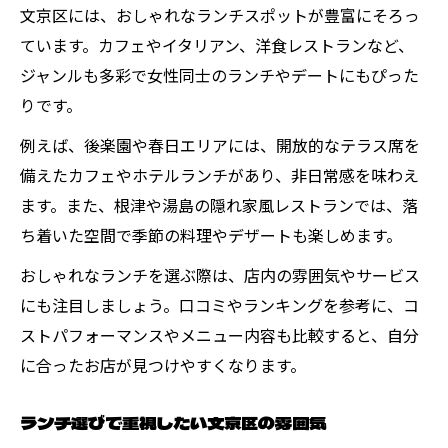
文京区には、おしゃれなランチスポットが豊富にそろっ
ジャンル豊富な文京区ランチの楽しみ方
ています。カフェやイタリアン、洋食レストランなど、
和食派も満足の文京区ランチ特集
ジャンルも多彩で女性同士のランチやデートにもぴった
イタリアンも人気な文京区ランチ事情
りです。
文京区ランチで多彩なジャンルを体験
例えば、後楽園や春日エリアには、開放的なテラス席を
駐車場ありで便利な文京区ランチ情報
備えたカフェやホテルランチがあり、非日常感を味わえ
文京区ランチで駐車場ありの便利な店選び
ます。また、根津や湯島の隠れ家風レストランでは、落
車利用者に人気の文京区ランチ特集
ち着いた空間で季節の料理やデザートも楽しめます。
駐車場完備の文京区ランチ店を紹介
おしゃれなランチを選ぶ際は、店内の雰囲気やサービス
文京区ランチでアクセス便利な店舗案内
にも注目しましょう。口コミやランキングを参考に、コ
ストパフォーマンスやメニュー内容も比較すると、自分
子連れや家族に嬉しい文京区ランチ情報
に合ったお店が見つけやすくなります。
ランチ選びで重視したい文京区の雰囲気