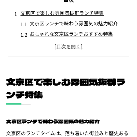
文京区で楽しむ雰囲気抜群ランチ特集
文京区ランチで味わう雰囲気の魅力紹介
おしゃれな文京区ランチおすすめ特集
ランチ選びで重視したい文京区の雰囲気
文京区ランチで感じる非日常な空間体験
コスパも重視した文京区ランチの選び方
ランチ選びに迷ったら注目の文京区スポット
文京区で楽しむ雰囲気抜群ラ
文京区ランチの注目スポット徹底ガイド
ンチ特集
ランチ選びに迷う人へ文京区のコツ紹介
文京区ランチ人気スポットの選出ポイント
文京区の和食ランチおすすめスポット情報
文京区ランチで味わう雰囲気の魅力紹介
イタリアンも楽しめる文京区ランチ案内
文京区のランチタイムは、落ち着いた街並みと歴史ある