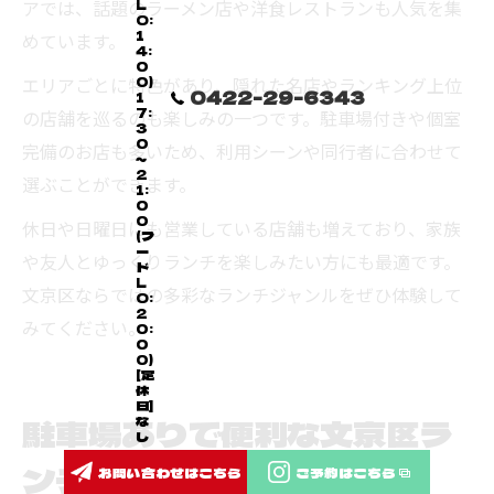
アでは、話題のラーメン店や洋食レストランも人気を集
L
O:
1
めています。
4:
0
エリアごとに特色があり、隠れた名店やランキング上位
0)
0422-29-6343
1
7:
の店舗を巡るのも楽しみの一つです。駐車場付きや個室
3
0
完備のお店も多いため、利用シーンや同行者に合わせて
～
2
選ぶことができます。
1:
0
0
休日や日曜日にも営業している店舗も増えており、家族
(フ
ー
や友人とゆっくりランチを楽しみたい方にも最適です。
ド
L
文京区ならではの多彩なランチジャンルをぜひ体験して
O:
2
みてください。
0:
0
0)
[定
休
日]
駐車場ありで便利な文京区ラ
な
し
ンチ情報
お問い合わせはこちら
ご予約はこちら