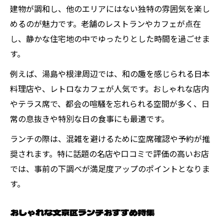
コスパ重視派が満足する文京区ランチの魅力
建物が調和し、他のエリアにはない独特の雰囲気を楽し
文京区ランチで満足度重視のコスパ体験
めるのが魅力です。老舗のレストランやカフェが点在
安いだけじゃない文京区ランチの魅力
し、静かな住宅地の中でゆったりとした時間を過ごせま
文京区ランチで味わう安くて美味しい料理
す。
コスパ派が選ぶ文京区おすすめランチ特集
例えば、湯島や根津周辺では、和の趣を感じられる日本
文京区ランチランキング上位の秘密を紹介
料理店や、レトロなカフェが人気です。おしゃれな店内
休日におすすめ！文京区の日曜ランチ事情
やテラス席で、都会の喧騒を忘れられる空間が多く、日
常の息抜きや特別な日の食事にも最適です。
日曜も楽しめる文京区ランチのおすすめ
文京区ランチで休日に人気の過ごし方
ランチの際は、混雑を避けるために空席確認や予約が推
奨されます。特に話題の名店や口コミで評価の高いお店
日曜日営業の文京区ランチスポット案内
では、事前の下調べが満足度アップのポイントとなりま
休日ランチに嬉しい文京区おしゃれ店情報
す。
文京区ランチで家族や友人と楽しむ休日
和食からイタリアンまで文京区ランチ多彩
おしゃれな文京区ランチおすすめ特集
文京区ランチで選べる和食とイタリアン