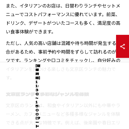
また、イタリアンのお店は、日替わりランチやセットメ
ニューでコストパフォーマンスに優れています。前菜、
ドリンク、デザートがついたコースも多く、満足度の高
い食事体験ができます。
ただし、人気の高い店舗は混雑や待ち時間が発生する場
合があるため、事前予約や時間をずらして訪れるのがコ
ツです。ランキングや口コミをチェックし、自分好みの
[営
イタリアンを見つける楽しさも文京区ランチの魅力で
業
時
す。
間]
1
1:
3
文京区ランチで多彩なジャンルを体験
0
～
1
文京区のランチは、和食やイタリアン以外にも中華やラ
5:
0
ーメン、カフェメニューなど多種多様なジャンルを体験
0
(フ
できる点が大きな特徴です。例えば、後楽園や春日エリ
ー
ド