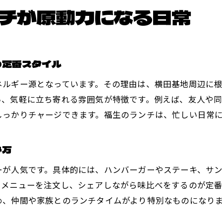
話題のメニューでランチ写真を楽しむコツ
チが原動力になる日常
福生ランチで記念に残る一枚を撮影しよう
ランチの魅力を写真で伝える楽しみ方
ランチタイムが楽しくなる福生の過ごし方
の定番スタイル
福生ランチをもっと楽しくする過ごし方アイデア
ネルギー源となっています。その理由は、横田基地周辺に
友人や家族と過ごすランチの充実ポイント
い、気軽に立ち寄れる雰囲気が特徴です。例えば、友人や同
イベントや季節限定メニューで楽しむ福生ランチ
しっかりチャージできます。福生のランチは、忙しい日常
ランチタイムに合わせた福生のおすすめプラン
シェアできるランチで会話も弾む過ごし方
み方
福生ランチで生まれる新たな出会いと交流
ーが人気です。具体的には、ハンバーガーやステーキ、サ
福生でランチが日々の活力となる理由
るメニューを注文し、シェアしながら味比べをするのが定
福生ランチが毎日の原動力になる理由を分析
め、仲間や家族とのランチタイムがより特別なものになり
地域の魅力とランチの相乗効果について解説