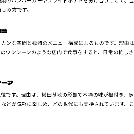
種類のハンバーガーやフライドポテトを分け合うことで、
友人と訪れたい福生の人気ランチスポット
楽しみ方です。
アクセス抜群の福生でランチを満喫しよう
アクセス便利な福生でランチを気軽に楽しむ
験談
駐車場完備の店舗で安心してランチタイム
リカンな空間と独特のメニュー構成によるものです。理由
福生のランチスポット選びで重視したいポイント
画のワンシーンのような店内で食事をすると、日常の忙しさ
駅近の福生ランチで手軽に味わうアメリカンフード
ランチ巡りに最適な福生の交通アクセス事情
シーン
福生で快適に過ごせるランチ環境の魅力
写真映えするランチで福生の魅力を発見
主役です。理由は、横田基地の影響で本場の味が根付き、多
フォトジェニックな福生ランチでSNS映え体験
ダなどが気軽に楽しめ、どの世代にも支持されています。
店内の雰囲気とランチの写真映えポイント解説
アメリカンな内装が映える福生のランチタイム