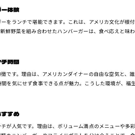
心を満たすランチを福生で味わう魅力
ガー体験
福生ランチで心も満たされる理由を徹底解説
ガーをランチで堪能できます。これは、アメリカ文化が根
ランチタイムに感じる福生ならではの温かさ
と新鮮野菜を組み合わせたハンバーガーは、食べ応えと味
アメリカンフードが生む満足感たっぷりのランチ
福生ランチで得られる至福のひととき紹介
ボリュームと味の両立が叶う福生ランチ事情
ンチ時間
友人や家族と心温まるランチタイムの過ごし方
特徴です。理由は、アメリカンダイナーの自由な空気と、誰
気分転換に最適な福生のランチスポット
時間を気にせず食事できる点が魅力。こうした環境が、福
気分転換にぴったりの福生ランチ体験ガイド
アメリカンスタイルで過ごすランチのススメ
福生の隠れ家ランチスポットでリフレッシュ
おすすめ
ランチで味わう非日常のリラックス時間
ンチが人気です。理由は、ボリューム満点のメニューや多
ボリューム満点ランチで午後に活力をプラス