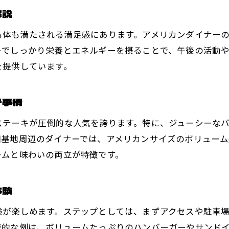
ボリュームと満足感が生む活力の秘密
解説
ランチタイムに心と体をリフレッシュする方法
も体も満たされる満足感にあります。アメリカンダイナー
友人や家族と楽しむランチが活力を高める理由
チでしっかり栄養とエネルギーを摂ることで、午後の活動
福生ランチで始まる充実した一日を提案
を提供しています。
チ事情
ステーキが圧倒的な人気を誇ります。特に、ジューシーな
田基地周辺のダイナーでは、アメリカンサイズのボリュー
ームと味わいの両立が特徴です。
体験
験が楽しめます。ステップとしては、まずアクセスや駐車
表的な例は、ボリュームたっぷりのハンバーガーやサンド