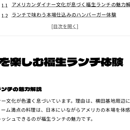
アメリカンダイナー文化が息づく福生ランチの魅力
ランチで味わう本場仕込みのハンバーガー体験
福生のカジュアルな雰囲気で楽しむランチ時間
友人とシェアするアメリカンランチのおすすめ
福生ランチで非日常を感じる理由と体験談
アメリカンフードが彩る福生のランチシーン
を楽しむ福生ランチ体験
ボリューム満点ランチが原動力になる日常
ランチでエネルギーチャージする福生の定番スタイ
ボリューム満点ランチメニューの楽しみ方
ランチの魅力解説
福生ランチが日々の活力となる理由を解説
ナー文化が色濃く息づいています。理由は、横田基地周辺
ハンバーガーやステーキが人気のランチ事情
ューム満点の料理は、日本にいながらアメリカの本場を体
福生で味わう食べごたえ抜群のランチ体験
レッシュできるのが福生ランチの魅力です。
シェアランチで仲間と楽しむ福生の一日