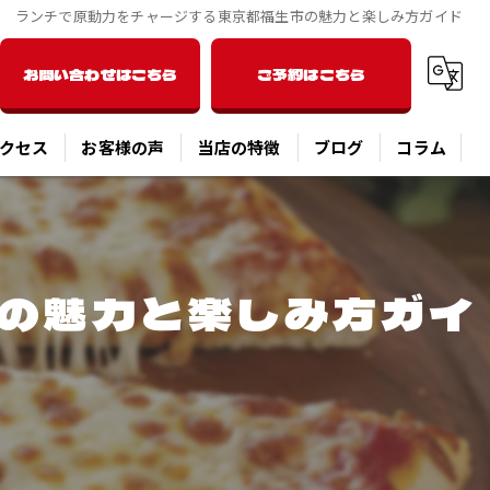
ランチで原動力をチャージする東京都福生市の魅力と楽しみ方ガイド
お問い合わせはこちら
ご予約はこちら
クセス
お客様の声
当店の特徴
ブログ
コラム
洋食
ディナー
の魅力と楽しみ方ガイ
パスタ
ピザ
オーバーライス