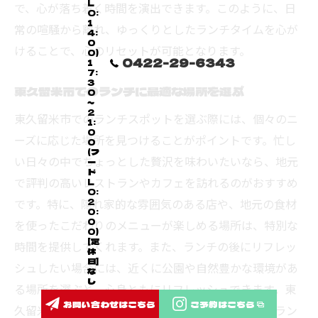
L
で、心が落ち着く時間を演出できます。このように、日
O:
1
常の喧騒から離れ、ゆっくりとしたランチタイムを心が
4:
0
けることで、心のリセットが可能となります。
0)
0422-29-6343
1
7:
3
東久留米市でのランチに最適な場所を選ぶ
0
～
2
東久留米市でのランチスポットを選ぶ際には、個々のニ
1:
0
ーズに応じた場所を見つけることがポイントです。忙し
0
(フ
い日々の中でちょっとした贅沢を味わいたいなら、地元
ー
ド
で評判の高いレストランやカフェを訪れるのがおすすめ
L
O:
です。特に、隠れ家的な雰囲気のある店や、地元の食材
2
0:
0
を使ったこだわりのメニューが楽しめる場所は、特別な
0)
[定
時間を提供してくれます。また、ランチの後にリフレッ
休
日]
シュしたい場合には、近くに公園や自然豊かな環境があ
な
し
る場所を選ぶと、心身ともにリフレッシュできます。東
お問い合わせはこちら
ご予約はこちら
久留米市の魅力を活かしたランチスポット選びで、ラン