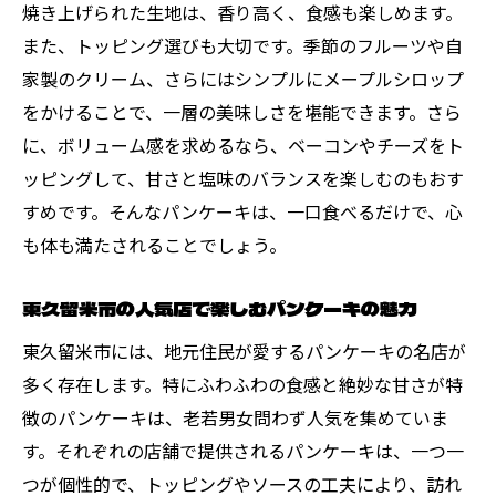
焼き上げられた生地は、香り高く、食感も楽しめます。
東久留米市でのランチに欠かせないパンケ
また、トッピング選びも大切です。季節のフルーツや自
ーキ
家製のクリーム、さらにはシンプルにメープルシロップ
特別な日に試したいパンケーキランチ
をかけることで、一層の美味しさを堪能できます。さら
東久留米市でのランチタイムに欠かせないパン
に、ボリューム感を求めるなら、ベーコンやチーズをト
ケーキ情報
ッピングして、甘さと塩味のバランスを楽しむのもおす
すめです。そんなパンケーキは、一口食べるだけで、心
人気のパンケーキ店が提供する絶品メニュ
も体も満たされることでしょう。
ー
ランチタイムにおすすめのパンケーキセッ
東久留米市の人気店で楽しむパンケーキの魅力
ト
東久留米市には、地元住民が愛するパンケーキの名店が
東久留米市でのパンケーキ選びのポイント
多く存在します。特にふわふわの食感と絶妙な甘さが特
ランチを彩るパンケーキの魅力
徴のパンケーキは、老若男女問わず人気を集めていま
パンケーキを楽しむための東久留米市ガイ
す。それぞれの店舗で提供されるパンケーキは、一つ一
ド
つが個性的で、トッピングやソースの工夫により、訪れ