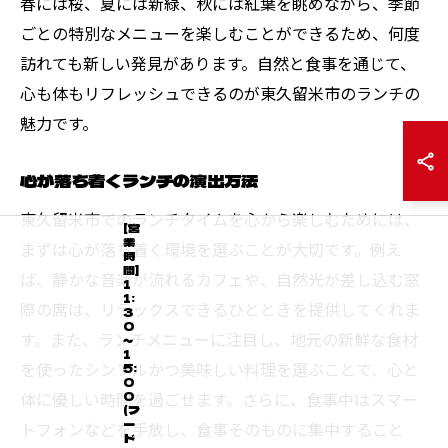
春には桜、夏には新緑、秋には紅葉を眺めながら、季節
ごとの特別なメニューを楽しむことができるため、何度
訪れても新しい発見があります。自然と食事を通じて、
心も体もリフレッシュできるのが東久留米市のランチの
魅力です。
心が落ち着くランチの演出方法
東久留米市でのランチタイムを心から楽しむためには、
[営
業
まずは心が落ち着く環境を選ぶことが大切です。例え
時
間]
ば、静かな音楽が流れるカフェや、自然光が差し込む窓
1
1:
際の席は、リラックスできるひとときを提供してくれま
3
0
す。また、ランチメニューに注目し、地元の新鮮な食材
～
1
を使ったシンプルかつ美味しい料理を選ぶことで、心と
5:
0
体に優しい時間を過ごせます。さらに、食事中はスマー
0
(フ
ー
トフォンなどを手放し、食事そのものに集中すること
ド