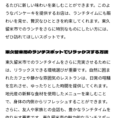
東久留米市のパンケーキスポット総まとめ
るたびに新しい味わいを楽しむことができます。このよ
東京都東久留米市でのランチ探訪：地元の魅力
うなパンケーキを提供するお店は、ランチタイムにも賑
を再発見
わいを見せ、贅沢なひとときを約束してくれます。東久
東久留米市の隠れたランチスポットを紹介
留米市でのランチをさらに特別なものにしたい方には、
地元の風景とともに楽しむランチタイム
ぜひ訪れてほしいスポットです。
ランチとともに知る東久留米市の歴史
東久留米市のランチスポットでリラックスする方法
観光とランチを楽しむ一日の過ごし方
東久留米市でのランチタイムをさらに充実させるために
地元の人が推薦するランチスポット
は、リラックスできる環境選びが重要です。自然に囲ま
再発見したい東久留米市のランチの魅力
れたカフェや静かな雰囲気のレストランは、日常の喧騒
を忘れさせ、ゆったりとした時間を提供してくれます。
地元産の新鮮な食材を使用したメニューを楽しむこと
で、身体の内側からリフレッシュすることができます。
さらに、友人や家族との会話も、豊かなランチタイムを
作り出す要素です。東久留米市の魅力的なランチスポッ