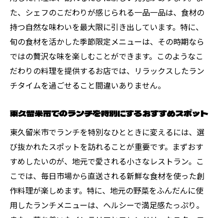
た、シェフのこだわりが感じられる一品一品は、食材の
健康志向の方におすすめのランチスポット
持つ自然な味わいを最大限に引き出しています。特に、
東久留米市の味を堪能するためのヒント
旬の食材を活かした季節限定メニューは、その時期なら
地元の食材を贅沢に使ったランチメニュー
ではの贅沢な味を楽しむことができます。このようなこ
東久留米市で発見するランチとパンケーキの新
だわりの料理を提供するお店では、リラックスしたラン
しい魅力
チタイムを過ごせること間違いありません。
新しい味わいを求めて東久留米市を探訪
パンケーキに革命を起こす新メニュー
東久留米市でのランチを特別にするおすすめスポット
ランチタイムに試したい新感覚のパンケー
東久留米市でランチを特別なひとときに変えるには、選
キ
び抜かれたスポットを訪れることが重要です。まずおす
東久留米市で人気のパンケーキトレンド
すめしたいのが、地元で愛される小さなレストラン。こ
未知の味わいを楽しむパンケーキ体験
こでは、毎日市場から直送される新鮮な食材を使った創
作料理が楽しめます。特に、地元の野菜をふんだんに使
ランチに取り入れたいパンケーキの新風
用したランチメニューは、ヘルシーで満足感たっぷり。
リラックスしたランチタイムを楽しむ東久留米