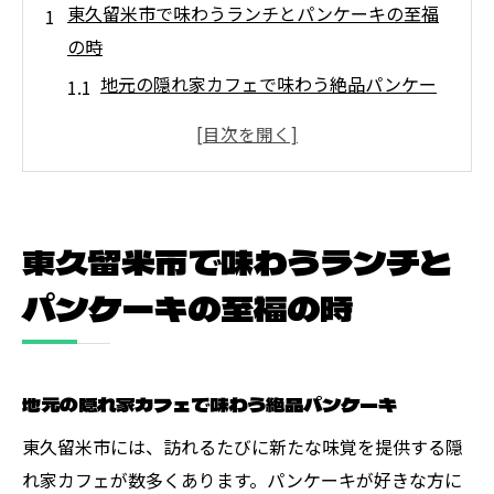
東久留米市で味わうランチとパンケーキの至福
の時
地元の隠れ家カフェで味わう絶品パンケー
キ
ランチとともに楽しむ東久留米市の新鮮食
材
東久留米市でのランチを特別にするおすす
東久留米市で味わうランチと
めスポット
至福のランチタイムに欠かせないパンケー
パンケーキの至福の時
キの選び方
東久留米市の人気店で楽しむパンケーキの
魅力
地元の隠れ家カフェで味わう絶品パンケーキ
東久留米市のランチスポットでリラックス
東久留米市には、訪れるたびに新たな味覚を提供する隠
する方法
れ家カフェが数多くあります。パンケーキが好きな方に