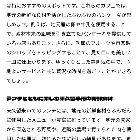
ランチタイムを彩る東久留米市のおすすめパン
は特におすすめのスポットです。これらのカフェでは、
ケーキ店
地元の新鮮な食材を活かしたふわふわのパンケーキが楽
ふわふわパンケーキが自慢のカフェを巡る
しめます。例えば、地元産の卵や牛乳を使用すること
で、素材本来の風味を引き立てたパンケーキを提供して
地元で愛されるパンケーキの秘密
いるお店もあります。さらに、季節のフルーツや自家製
ランチにぴったりなパンケーキセットの魅
のシロップをトッピングすることで、見た目にも美しい
力
一皿に仕上がります。ゆっくりとした雰囲気の中で、心
東久留米市で味わう贅沢パンケーキランチ
地よいサービスと共に贅沢な時間を過ごすことができる
パンケーキに合うこだわりのドリンク紹介
でしょう。
東久留米市のパンケーキ店での特別な体験
地元食材を使った東久留米市の特別なランチ体
ランチとともに楽しむ東久留米市の新鮮食材
験
東久留米市でのランチには、地元の新鮮食材をふんだん
新鮮な食材が活きるランチメニューの紹介
に使用したメニューが豊富に揃っています。地元の農家
地元産の素材を活かした料理の秘密
から直送される野菜や、近隣の農場で育てられた肉を使
東久留米市ならではのランチの楽しみ方
用した料理は、訪れるたびに新しい発見があります。ま