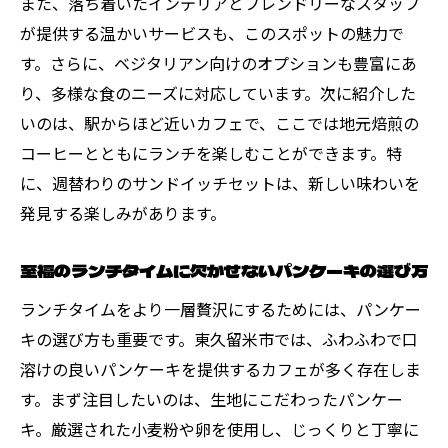
また、落ち着いたインテリアとフレンドリーなスタッフ
市の方法
が提供する温かいサービスも、このスポットの魅力で
静かなカフェで過ごす贅沢なひととき
す。さらに、ベジタリアン向けのオプションも豊富にあ
おしゃれな空間で味わう特別ランチ
り、多様な食のニーズに対応しています。次に紹介した
東久留米市のランチスポットでリフレッシ
いのは、駅からほど近いカフェで、ここでは地元焙煎の
ュ
コーヒーとともにランチを楽しむことができます。特
自然を感じながら楽しむランチタイム
に、週替わりのサンドイッチセットは、新しい味わいを
心が落ち着くランチの演出方法
発見する楽しみがあります。
東久留米市でのランチに最適な場所を選ぶ
至福のランチタイムに欠かせないパンケーキの選び方
パンケーキが主役！東久留米市での贅沢ランチ
の提案
ランチタイムをより一層贅沢にするためには、パンケー
キの選び方も重要です。東久留米市では、ふわふわで口
パンケーキを中心にしたランチプラン
溶けの良いパンケーキを提供するカフェが多く存在しま
甘さ控えめのパンケーキで楽しむランチ
す。まず注目したいのは、生地にこだわったパンケー
パンケーキと相性抜群のランチメニュー
キ。厳選された小麦粉や卵を使用し、じっくりと丁寧に
ランチに最適なパンケーキの選び方