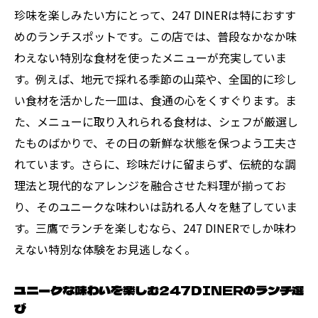
三鷹のランチシーンを変える247DINERの情
珍味を楽しみたい方にとって、247 DINERは特におすす
熱
めのランチスポットです。この店では、普段なかなか味
247DINERのシェフが作る、心温まるランチ
わえない特別な食材を使ったメニューが充実していま
247DINERで味わう四季折々の珍味ランチ
す。例えば、地元で採れる季節の山菜や、全国的に珍し
247DINERのランチで楽しむ四季の味覚
い食材を活かした一皿は、食通の心をくすぐります。ま
各季節限定！247DINERの特別ランチメニュ
た、メニューに取り入れられる食材は、シェフが厳選し
ー
たものばかりで、その日の新鮮な状態を保つよう工夫さ
れています。さらに、珍味だけに留まらず、伝統的な調
四季折々の食材が輝く247DINERのランチ
理法と現代的なアレンジを融合させた料理が揃ってお
季節ごとに楽しむ247DINERの珍味ランチ
り、そのユニークな味わいは訪れる人々を魅了していま
247DINERで体験する自然の恵み
す。三鷹でランチを楽しむなら、247 DINERでしか味わ
四季を感じる247DINERのランチ体験
えない特別な体験をお見逃しなく。
ただの食事を超えた247DINERのランチ体験
247DINERのランチが提供する特別な体験
ユニークな味わいを楽しむ247DINERのランチ選
び
食事を超えた247DINERのランチエクスペリ