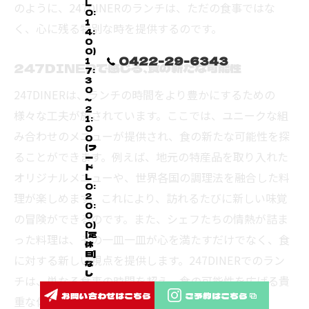
L
のように、247DINERのランチは、ただの食事ではな
O:
1
く、心に残る特別な時を提供するのです。
4:
0
0)
0422-29-6343
1
247DINERで感じる、食の新たな可能性
7:
3
0
247DINERは、ランチの時間をより豊かにするための
～
2
様々な工夫が施されています。ここでは、ユニークな組
1:
0
み合わせのメニューが提供され、食の新たな可能性を探
0
(フ
ることができます。例えば、地元の特産品を取り入れた
ー
ド
オリジナルメニューや、世界各国の調理法を融合した料
L
O:
理が楽しめます。これにより、訪れるたびに新しい味覚
2
0:
0
の冒険ができるのです。また、シェフたちの情熱が詰ま
0)
[定
った料理は、その一皿一皿が心を満たすだけでなく、食
休
日]
に対する新しい視点を提供します。247DINERでのラン
な
し
チは、単なる食事の時間を超え、食の可能性を広げる貴
お問い合わせはこちら
ご予約はこちら
重な体験を提供してくれます。