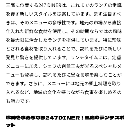
247DINERが誇る地元市場直送の新鮮食材
三鷹に位置する247 DINERは、これまでのランチの常識
を覆す新しいスタイルを提案しています。まず注目すべ
季節を感じる247DINERの旬のランチメニュ
きは、そのメニューの多様性です。地元の市場から直接
ー
仕入れた新鮮な食材を使用し、その時期ならではの風味
247DINERで味わう三鷹の地元産ランチ
を最大限に活かしたランチを提供しています。特に珍味
新鮮さが際立つ247DINERのランチの秘密
とされる食材を取り入れることで、訪れるたびに新しい
地元市場から247DINERへ、信頼の食材流通
発見と驚きを提供しています。ランチタイムには、定番
247DINERで堪能する、地元の味わいと魅力
メニューに加え、シェフの創意工夫が光るスペシャルメ
シェフの情熱が光る三鷹ランチの秘密
ニューも登場し、訪れるたびに異なる味を楽しむことが
247DINERのシェフが語るランチへのこだわ
できます。さらに、メニューには地元の郷土料理を取り
り
入れるなど、地域の文化を感じながら食事を楽しめるの
も魅力です。
情熱が詰まった247DINERのランチメニュー
手間暇かけた247DINERのランチの裏側
珍味を求めるなら247DINER！三鷹のランチスポ
シェフの技が光る247DINERのランチ体験
ット