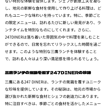
ない特別な体験を提供します。シェフが創意工夫を凝ら
し、地元の新鮮な食材を使用して作り上げる料理は、ど
247DINERのランチが提供する心の休息
れもユニークな味わいを持っています。特に、季節ごと
地元食材を生かした247DINERのランチの魔法
の限定メニューは、訪れるたびに新しい発見があり、ラ
247DINERが紡ぐ地元食材の物語
ンチタイムを特別なものにしてくれます。さらに、
地元の恵みを堪能する247DINERのランチ
247DINERは落ち着いた雰囲気の中で料理を楽しむこと
247DINERで体験する、地元食材の魔法
ができるので、日常を忘れてリラックスした時間を過ご
地元産食材が輝く247DINERのランチ
せます。このような特別な三鷹ランチを体験すること
247DINERで感じる、地域の味の魅力
で、訪れる人々はより深い満足感を得られるでしょう。
地元の味わいを生かした247DINERのランチ
三鷹ランチの常識を覆す247DINERの珍味
新鮮さを味わう247DINERのランチメニューの
魅力
三鷹にある247 DINERは、ランチの常識を覆すユニーク
な珍味を提供しています。その秘訣は、地元の市場から
鮮度にこだわる247DINERのランチメニュー
選び抜かれた新鮮な食材とシェフの創造力にあります。
247DINERで味わう新鮮なランチの魅力
特に注目すべきは、季節ごとの食材を活かしたメニュー
新鮮な食材が彩る247DINERのランチ