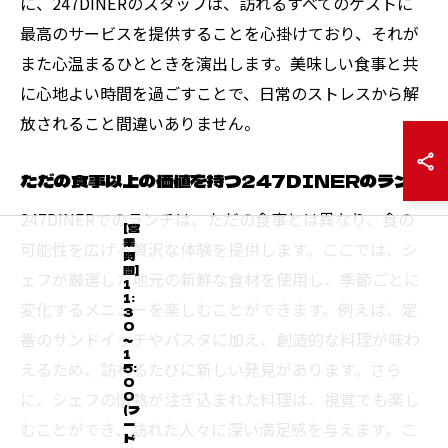
に、247DINERのスタッフは、訪れるすべてのゲストに
最高のサービスを提供することを心掛けており、それが
また心温まるひとときを演出します。美味しい食事と共
に心地よい時間を過ごすことで、日常のストレスから解
放されること間違いありません。
ただの食事以上の価値を持つ247DINERのランチ
247DINERでのランチは、ただの食事とは異なり、食の
[営
業
可能性を広げる贅沢な体験を提供します。ここでは、シ
時
間]
ェフが厳選した地元の新鮮な食材を使用し、季節ごとに
1
1:
変化するメニューを楽しむことができます。例えば、定
3
0
番のサンドイッチやパスタに加え、創造的な料理が味わ
～
1
えるため、訪れるたびに新しい発見があります。さら
5:
0
に、シェフの情熱が注ぎ込まれた料理は、視覚でも楽し
0
(フ
ー
むことができ、訪れた人々に深い満足感を与えます。こ
ド