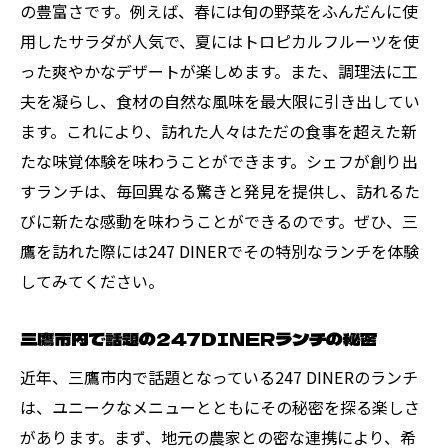
の豊富さです。例えば、春には旬の野菜をふんだんに使
247DINERのランチで楽しむ、食材の新鮮さ
用したサラダが人気で、夏にはトロピカルフルーツを使
毎日新鮮！247DINERのランチ体験
った爽やかなデザートが楽しめます。また、調理法に工
247DINERで実感する、新鮮さの違い
夫を凝らし、食材の自然な風味を最大限に引き出してい
ます。これにより、訪れた人々はただの食事を超えた新
たな味覚体験を味わうことができます。シェフが創り出
すランチは、毎回異なる驚きと発見を提供し、訪れるた
びに新たな感動を味わうことができるのです。ぜひ、三
鷹を訪れた際には247 DINERでその特別なランチを体験
してみてください。
三鷹市内で話題の247DINERランチの秘密
近年、三鷹市内で話題となっている247 DINERのランチ
は、ユニークなメニューとともにその秘密を探る楽しさ
があります。まず、地元の農家との密な連携により、希