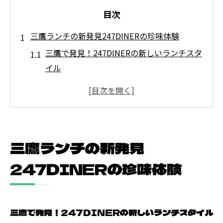
目次
三鷹ランチの新発見247DINERの珍味体験
三鷹で発見！247DINERの新しいランチスタ
イル
珍味を求めるなら247DINER！三鷹のランチ
スポット
ユニークな味わいを楽しむ247DINERのラン
チ選び
三鷹ランチの新発見
247DINERでしか味わえない特別な三鷹ラン
チ
247DINERの珍味体験
三鷹ランチの常識を覆す247DINERの珍味
三鷹市内で話題の247DINERランチの秘密
三鷹で発見！247DINERの新しいランチスタイル
地元市場から直送247DINERの旬のランチ魅力