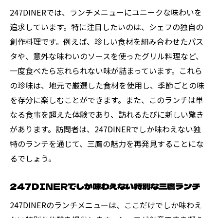
エンス
247DINERでは、ランチメニューにユニークな味わいを
ランチタイムに訪れたい247DINERの魅力
追求しています。特に注目したいのは、シェフの独自の
創作料理です。例えば、珍しい食材を組み合わせたパス
247DINERのランチで心に残るひとときを
タや、意外な味わいのソースを使ったグリル料理など、
ただの食事以上の価値を持つ247DINERのラ
一度食べたら忘れられない味が詰まっています。これら
ンチ
の珍味は、地元で厳選した食材を使用し、季節ごとの味
247DINERで感じる、食の新たな可能性
を存分に楽しむことができます。また、このランチは単
心温まるランチ247DINERでのユニークなひと
なる食事を超えた体験であり、訪れるたびに新しい驚き
とき
があります。訪問者は、247DINERでしか味わえない独
心地良さが魅力の247DINERランチ
特のランチを通じて、三鷹の魅力を再発見することにな
247DINERで過ごす、心温まるランチタイム
るでしょう。
ユニークな体験ができる247DINERのランチ
247DINERでしか味わえない特別な三鷹ランチ
247DINERで味わう、特別なランチのひとと
き
247DINERのランチメニューは、ここだけでしか味わえ
ホッと一息、247DINERでのランチ体験