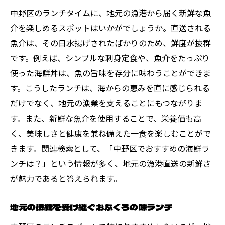
地元の人々が足しげく通う市場ランチ
中野区のランチタイムに、地元の漁港から届く新鮮な魚
中野区の文化を感じる歴史あるレストラン
介を楽しめるスポットはいかがでしょうか。直送される
季節ごとの祭りと共に楽しむランチ
魚介は、その日水揚げされたばかりのため、鮮度が抜群
です。例えば、シンプルな刺身定食や、魚介をたっぷり
地元作家が手掛けた器で味わうランチ
使った海鮮丼は、魚の旨味を存分に味わうことができま
和洋折衷の創作料理を楽しむランチ
す。こうしたランチは、海からの恵みを直に感じられる
地元の文化イベントと連動した特別ランチ
だけでなく、地元の漁業を支えることにもつながりま
健康志向のランチ中野区で見つける美味しい選
す。また、新鮮な魚介を使用することで、栄養価も高
択肢
く、美味しさと健康を兼ね備えた一食を楽しむことがで
オーガニック素材を使った栄養満点ランチ
きます。関連検索として、「中野区でおすすめの海鮮ラ
ビーガン対応のヘルシーランチメニュー
ンチは？」という情報が多く、地元の漁港直送の新鮮さ
カロリー控えめで美味しいランチチョイス
が魅力であると答えられます。
デトックス効果のあるスムージー付きラン
地元の伝統を受け継ぐおふくろの味ランチ
チ