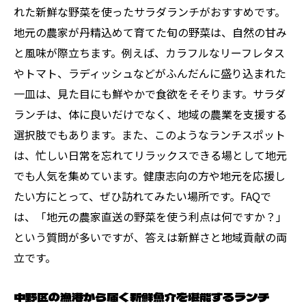
地元の味を堪能中野区でおすすめのランチスポ
れた新鮮な野菜を使ったサラダランチがおすすめです。
ット
地元の農家が丹精込めて育てた旬の野菜は、自然の甘み
古民家を改装した落ち着きのあるカフェラ
と風味が際立ちます。例えば、カラフルなリーフレタス
ンチ
やトマト、ラディッシュなどがふんだんに盛り込まれた
一皿は、見た目にも鮮やかで食欲をそそります。サラダ
行列必至！隠れ家的なお店で味わう特製ラ
ランチは、体に良いだけでなく、地域の農業を支援する
ンチ
選択肢でもあります。また、このようなランチスポット
家族連れに人気のアットホームなランチス
は、忙しい日常を忘れてリラックスできる場として地元
ポット
でも人気を集めています。健康志向の方や地元を応援し
地元芸術家が集うアートカフェでのランチ
たい方にとって、ぜひ訪れてみたい場所です。FAQで
タイム
は、「地元の農家直送の野菜を使う利点は何ですか？」
中野区の老舗でいただく伝統の味ランチ
という質問が多いですが、答えは新鮮さと地域貢献の両
テラス席で自然を感じながら楽しむランチ
立です。
中野区ランチ地元食文化を体感できる場所を探
す
中野区の漁港から届く新鮮魚介を堪能するランチ