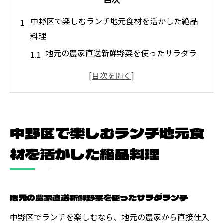
中野区で楽しむランチ地元食材を活かした絶品
料理
地元の農家直送新鮮野菜を使ったサラダラ
ンチ
中野区の漁港から届く新鮮魚介を堪能する
ランチ
地元の伝統を受け継ぐおふくろの味ランチ
中野区で楽しむランチ地元食
中野区産のお肉を使ったジューシーステー
キランチ
材を活かした絶品料理
地元の焼きたてパンで楽しむサンドイッチ
ランチ
地元の農家直送新鮮野菜を使ったサラダランチ
地元産フルーツを使ったデザート付きラン
チ
中野区でランチを楽しむなら、地元の農家から直接仕入