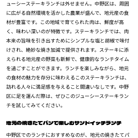
ューシーステーキランチは外せません。中野区は、周囲
腸活にぴったりな発酵食品を使ったランチ
に広がる自然環境を活かした農業が盛んで、地元産の食
低糖質で満足感ある美味しいランチ
材が豊富です。この地域で育てられた肉は、鮮度が高
一日分の野菜が摂れるボリュームランチ
く、味わい深いのが特徴です。ステーキランチでは、肉
ヘルシー志向のコールドプレスジュース付
本来の旨味を引き出すためにシンプルな塩と胡椒で味付
きランチ
けされ、絶妙な焼き加減で提供されます。ステーキに添
地元の健康茶と共に味わうランチ
えられる地元産の野菜も新鮮で、健康的なランチタイム
ランチで巡る中野区地域に根差した食の楽しみ
を過ごすことができます。ランチを楽しみながら、地元
方
の食材の魅力を存分に味わえるこのステーキランチは、
訪れる人々に満足感を与えること間違いなしです。中野
地元のガイドと行く美食ツアーランチ
区に足を運んだ際は、ぜひこのジューシーステーキラン
地元の料理教室で学ぶランチ作り体験
チを試してみてください。
地域の農家を訪ねる収穫体験ランチ
中野区の歴史を探る食べ歩きランチ
地元の焼きたてパンで楽しむサンドイッチランチ
地元のアーティストとコラボしたランチイ
中野区でのランチにおすすめなのが、地元の焼きたてパ
ベント