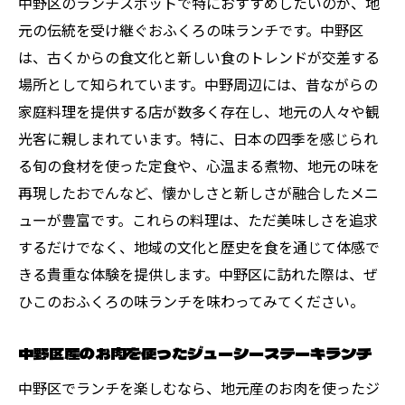
グルテンフリーの安心ランチ
中野区のランチスポットで特におすすめしたいのが、地
元の伝統を受け継ぐおふくろの味ランチです。中野区
プロテインたっぷりの筋トレ向けランチ
は、古くからの食文化と新しい食のトレンドが交差する
中野区のランチスポット地元の新鮮食材を味わ
場所として知られています。中野周辺には、昔ながらの
う
家庭料理を提供する店が数多く存在し、地元の人々や観
地元の農産物直売所で見つけるランチ素材
光客に親しまれています。特に、日本の四季を感じられ
旬の食材を使った期間限定ランチ
る旬の食材を使った定食や、心温まる煮物、地元の味を
地元の醸造所で作られた調味料が光るラン
再現したおでんなど、懐かしさと新しさが融合したメニ
チ
ューが豊富です。これらの料理は、ただ美味しさを追求
中野区の有名シェフが手掛ける創作ランチ
するだけでなく、地域の文化と歴史を食を通じて体感で
地元の焼き物で提供される美しいランチ
きる貴重な体験を提供します。中野区に訪れた際は、ぜ
ひこのおふくろの味ランチを味わってみてください。
フードトラックで楽しむ移動ランチ
中野区人気ランチ健康的で美味しい料理の魅力
中野区産のお肉を使ったジューシーステーキランチ
美容効果も期待できるスーパーフードラン
中野区でランチを楽しむなら、地元産のお肉を使ったジ
チ