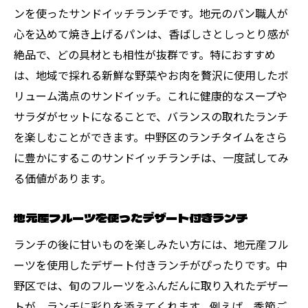
ンを使ったサンドイッチランチです。地元のパン職人が
伝統的な食文化を学ぶワークショップラン
心を込めて焼き上げるパンは、香ばしさとしっとり感が
チ
絶品で、どの具材とも相性が抜群です。特におすすめ
中野区のおすすめランチ心も体も満たされる食
は、地域で採れる新鮮な野菜やお肉を贅沢に使用したボ
事体験
リューム満点のサンドイッチ。これに健康的なスープや
心温まるサービスが魅力のランチスポット
サラダがセットになることで、バランスの取れたランチ
食後のデザートも充実した贅沢ランチ
を楽しむことができます。中野区のランチタイムをさら
に豊かにするこのサンドイッチランチは、一度試してみ
地元の音楽ライブと共に楽しむランチ
る価値があります。
ゆったりとした空間で味わうリラックスラ
ンチ
地元産フルーツを使ったデザート付きランチ
親子で楽しむキッズフレンドリーなランチ
ランチの後に甘いものを楽しみたい方には、地元産フル
四季を感じる景色と共に楽しむランチ
ーツを使用したデザート付きランチがぴったりです。中
野区では、旬のフルーツをふんだんに取り入れたデザー
トが、ランチに彩りを添えてくれます。例えば、季節ご