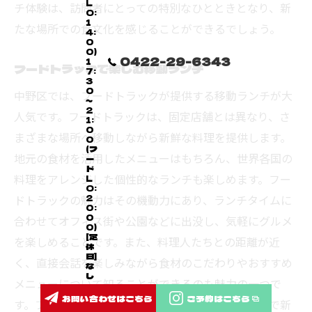
L
チ体験は、訪問者にとっての特別なひとときとなり、新
O:
1
たな場所での食文化を感じることができるでしょう。
4:
0
0)
0422-29-6343
1
フードトラックで楽しむ移動ランチ
7:
3
0
中野区では、フードトラックが提供する移動ランチが大
～
2
人気です。フードトラックは、固定店舗とは異なり、さ
1:
0
まざまな場所へ移動しながら新鮮な料理を提供します。
0
(フ
地元の食材を活用したメニューはもちろん、世界各国の
ー
ド
料理をアレンジした個性的なランチも楽しめます。フー
L
O:
ドトラックの魅力はその機動力にあり、ランチタイムに
2
0:
0
合わせてオフィス街や公園などに出没し、気軽にグルメ
0)
[定
を楽しめることです。また、料理人たちとの距離が近
休
日]
く、直接会話を楽しみながら食材のこだわりやおすすめ
な
し
メニューについて知ることができるのも魅力の一つで
お問い合わせはこちら
ご予約はこちら
す。フードトラックでのランチは、忙しい日常の中で新