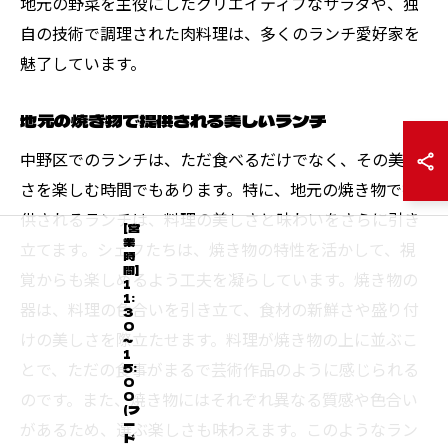
地元の野菜を主役にしたクリエイティブなサラダや、独
自の技術で調理された肉料理は、多くのランチ愛好家を
魅了しています。
地元の焼き物で提供される美しいランチ
中野区でのランチは、ただ食べるだけでなく、その美し
さを楽しむ時間でもあります。特に、地元の焼き物で提
供されるランチは、料理の美しさと味わいをさらに引き
[営
業
立てます。シェフたちは、焼き物の特性を活かして、視
時
間]
覚からも楽しめるよう工夫を凝らしています。焼き物の
1
1:
器は、料理の色合いを引き立て、食材の新鮮さや盛り付
3
0
けの美しさを際立たせます。料理が焼き物の上に並ぶこ
～
1
とで、ただの食事がまるで芸術作品のように感じられる
5:
0
のです。また、焼き物にはそれぞれ異なる質感や色合い
0
(フ
ー
があるため、選ぶ楽しさも味わえます。このようなラン
ド