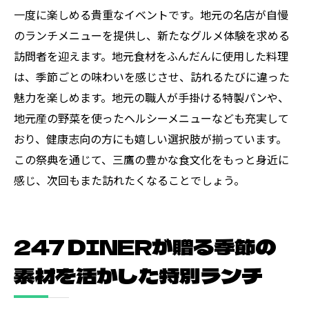
一度に楽しめる貴重なイベントです。地元の名店が自慢
フェスティバルを通じて感じる三鷹の活力
のランチメニューを提供し、新たなグルメ体験を求める
訪れる人々を魅了する三鷹のグルメ
訪問者を迎えます。地元食材をふんだんに使用した料理
ランチフェスティバルが伝える三鷹の風土
は、季節ごとの味わいを感じさせ、訪れるたびに違った
三鷹ならではの雰囲気を楽しむランチタイ
魅力を楽しめます。地元の職人が手掛ける特製パンや、
ム
地元産の野菜を使ったヘルシーメニューなども充実して
247 DINERのフェスティバルで特別な時間を過
おり、健康志向の方にも嬉しい選択肢が揃っています。
ごそう
この祭典を通じて、三鷹の豊かな食文化をもっと身近に
247 DINERで味わう心温まるランチタイム
感じ、次回もまた訪れたくなることでしょう。
特別な時間を提供する247 DINERの魅力
フェスティバルで感じる247 DINERのホス
247 DINERが贈る季節の
ピタリティ
247 DINERのランチで過ごす至福のひとと
素材を活かした特別ランチ
き
特別なイベントが彩るランチフェスティバ