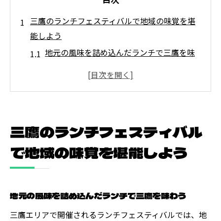
三鷹のランチフェスティバルで地域の味覚を堪
能しよう
地元の風味を詰め込んだランチで三鷹を味
わう
ランチフェスティバルで発見する三鷹の隠
れたグルメ
地元食材を使ったメニューで季節を感じる
三鷹のランチフェスティバル
ランチフェスティバルの裏側：生産者との
特別なつながり
で地域の味覚を堪能しよう
三鷹の食文化を深く知るチャンス
地域の味覚が一堂に会するランチフェステ
地元の風味を詰め込んだランチで三鷹を味わう
ィバル
247 DINERが贈る季節の素材を活かした特別ラ
三鷹エリアで開催されるランチフェスティバルでは、地