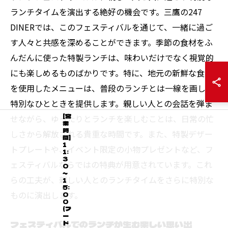
ランチタイムを演出する絶好の機会です。三鷹の247
DINERでは、このフェスティバルを通じて、一緒に過ご
す人々と共感を深めることができます。季節の食材をふ
んだんに使った特製ランチは、味わいだけでなく視覚的
にも楽しめるものばかりです。特に、地元の新鮮な食材
を使用したメニューは、普段のランチとは一線を画し、
特別なひとときを提供します。親しい人との会話を弾ま
[営
せながら、ゆったりとランチを楽しむことは、日常の忙
業
時
しさから解放される貴重な時間です。また、特製デザー
間]
1
トプレートや、イベント限定の小物プレゼントなど、フ
1:
3
ェスティバルならではの特典が用意されています。これ
0
～
らの工夫が、親しい人とのランチタイムをさらに特別な
1
5:
ものに演出します。
0
0
(フ
ー
フェスティバルでのランチが生む楽しい思い出
ド