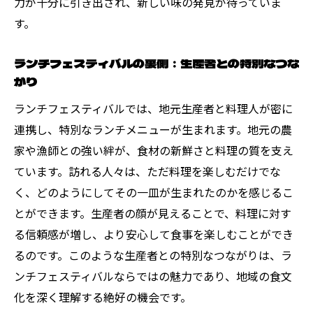
力が十分に引き出され、新しい味の発見が待っていま
力
す。
ランチフェスティバルで家族と共に味わう
喜び
ランチフェスティバルの裏側：生産者との特別なつな
友人と一緒に楽しむランチの新しいスタイ
がり
ル
ランチフェスティバルでは、地元生産者と料理人が密に
親しい人と過ごす特別なランチタイム
連携し、特別なランチメニューが生まれます。地元の農
フェスティバルでのランチが生む楽しい思
家や漁師との強い絆が、食材の新鮮さと料理の質を支え
い出
ています。訪れる人々は、ただ料理を楽しむだけでな
家族の絆を深めるランチフェスティバル
く、どのようにしてその一皿が生まれたのかを感じるこ
友人とのランチで感じるフェスティバルの
とができます。生産者の顔が見えることで、料理に対す
活気
る信頼感が増し、より安心して食事を楽しむことができ
るのです。このような生産者との特別なつながりは、ラ
活気あるフェスティバルで美味しいランチを満
ンチフェスティバルならではの魅力であり、地域の食文
喫
化を深く理解する絶好の機会です。
フェスティバルの賑わいの中で楽しむラン