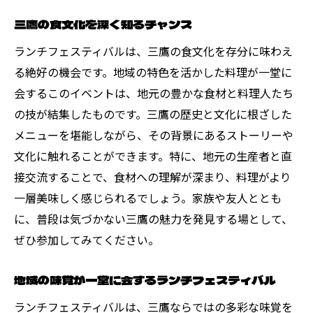
チ
三鷹の食文化を深く知るチャンス
活気あふれるフェスティバルが届ける美味
ランチフェスティバルは、三鷹の食文化を存分に味わえ
しさ
る絶好の機会です。地域の特色を活かした料理が一堂に
フェスティバルで味わう特別なランチ体験
会するこのイベントは、地元の豊かな食材と料理人たち
賑やかな雰囲気がランチをより楽しく演出
の技が結集したものです。三鷹の歴史と文化に根ざした
フェスティバルの活気と共に味わうランチ
メニューを堪能しながら、その背景にあるストーリーや
の魅力
文化に触れることができます。特に、地元の生産者と直
美味しいランチと共に過ごす特別なひとと
接交流することで、食材への理解が深まり、料理がより
き
一層美味しく感じられるでしょう。家族や友人ととも
ランチフェスティバルで感じる三鷹の魅力
に、普段は気づかない三鷹の魅力を発見する場として、
ランチフェスティバルで発見する三鷹の新
ぜひ参加してみてください。
たな魅力
地域の味覚が一堂に会するランチフェスティバル
三鷹の文化と食を結ぶランチフェスティバ
ル
ランチフェスティバルは、三鷹ならではの多彩な味覚を