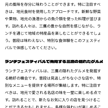
ンチ
元の風味を存分に味わうことができます。特に注目すべ
四季折々の食材を堪能できる特別メニュー
きは、地元食材を使用したアプローチです。新鮮な野菜
や果物、地元の漁港からの魚介類を使った料理が並びま
シェフのこだわりが光る季節限定ランチ
す。訪れる人々は、三鷹の豊かな自然を感じながら、ラ
旬の味覚を楽しむためのメニューガイド
ンチを通じて地域の特産品を楽しむことができるでしょ
地元の農家から届く新鮮素材を使用
う。普段は味わえない、特別な食体験をこのフェスティ
季節感あふれるランチで心も体もリフレッ
バルで体感してみてください。
シュ
247 DINERの特別ランチで季節を味わう
ランチフェスティバルで発見する三鷹の隠れたグルメ
地元食材を使用した新鮮なランチメニューが登
ランチフェスティバルは、三鷹の隠れたグルメを発掘す
場
る絶好の機会です。普段は見逃しがちな小さな店や、特
三鷹の恵みを活かしたランチメニュー
別なメニューを提供する場所が集結します。特に注目す
新鮮な素材が織りなす絶品ランチ
べきは、地元で愛される名店の味を一堂に楽しめる点で
地元産の美味しさを最大限に引き出す料理
す。訪れることで、新たなお気に入りの店を見つけるこ
とができるかもしれません。多様な味わいが楽しめるこ
生産者の思いが詰まったメニューを楽しむ