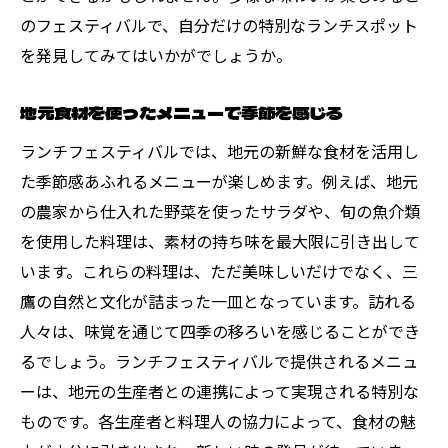
のフェスティバルで、自分だけの特別なランチスポット
地元食材で創り出す新しいランチの形
を発見してみてはいかがでしょうか。
鮮度抜群の素材で作るランチの魅力
限定ランチで新たなグルメ体験を提供する247
地元食材を使ったメニューで季節を感じる
DINER
ランチフェスティバルでは、地元の新鮮な食材を活用し
247 DINERの限定ランチで味わう特別な一
た季節感あふれるメニューが楽しめます。例えば、地元
皿
の農家から仕入れた野菜を使ったサラダや、旬の魚介類
新しい味覚の発見ができる限定メニュー
を使用した料理は、素材の持ち味を最大限に引き出して
限定ランチで広がるグルメの世界
います。これらの料理は、ただ美味しいだけでなく、三
ランチフェスティバル限定：特別メニュー
鷹の自然と文化が詰まった一皿となっています。訪れる
の秘密
人々は、味覚を通じて四季の移ろいを感じることができ
訪れるたびに楽しめる限定ランチの魅力
るでしょう。ランチフェスティバルで提供されるメニュ
ーは、地元の生産者との連携によって実現される特別な
限定メニューで感じるグルメの新境地
ものです。各生産者と料理人の協力によって、食材の魅
家族や友人と楽しむランチフェスティバルの魅