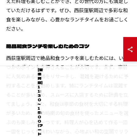
えた料理も楽しむことができ、どの世代の方にも満足し
ていただけるはずです。ぜひ、西荻窪駅周辺で多彩な和
食を楽しみながら、心豊かなランチタイムをお過ごしく
ださい。
絶品和食ランチを楽しむためのコツ
西荻窪駅周辺で絶品和食ランチを楽しむためには、いく
つかのポイントを押さえることが大切です。まず、事前
[営
業
に人気のある店舗をリサーチし、混雑を避けるために予
時
間]
約することをお勧めします。特にランチタイムは混雑す
1
1:
ることが多いため、スムーズに入店するために計画を立
3
0
てましょう。また、和食は季節の食材を大切にする料理
～
1
が多いため、その時期の旬の食材を使ったメニューを選
5:
0
ぶのも楽しみの一つです。料理人が心を込めて作る一皿
0
(フ
ー
一皿をじっくり味わいながら、心地よい和の空間でリラ
ド