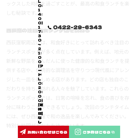
L
ックスした時間を過ごすことが、最高の和食ランチを楽
O:
1
しむ秘訣です。
4:
0
0)
0422-29-6343
1
西荻窪の注目和食ランチ店を訪ねる
7:
3
0
西荻窪駅周辺には、和食好きにとって訪れるべき注目の
～
2
ランチスポットが多く点在しています。例えば、地元の
1:
0
新鮮な野菜をふんだんに使った健康的な和食ランチを提
0
(フ
供する店や、伝統的な調理法を守りつつ現代風にアレン
ー
ド
ジした一皿を楽しめる店があります。どの店も独自のこ
L
O:
だわりを持ち、訪れる人々を魅了しています。これらの
2
0:
0
ランチスポットでは、日常の喧噪を忘れ、食の喜びを存
0)
[定
分に味わうことができるでしょう。次回のランチタイム
休
日]
には、ぜひ西荻窪で和の逸品を楽しんでみてください。
な
し
特別な時間があなたを待っています。
お問い合わせはこちら
ご予約はこちら