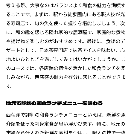
考える際、大事なのはバランスよく和食の魅力を満喫す
食材へのこだわりが感じられる店舗選び
ることです。まずは、駅から徒歩圏内にある職人技が光
季節の一皿を楽しむためのポイント
る寿司店で、旬の魚を使った握りを堪能しましょう。次
新鮮な食材を使った創作和食の魅力
に、和の趣を感じる隠れ家的な居酒屋で、家庭的な煮物
職人技が光る限定メニューの楽しみ方
や揚げ物を楽しむのがおすすめです。最後に、食後のデ
和の伝統とおしゃれな空間で楽しむ西荻窪のラ
ザートとして、日本茶専門店で抹茶アイスを味わい、心
ンチ
地よいひとときを過ごしてみてはいかがでしょうか。こ
和の美を感じる店舗デザインの特徴
のコースでは、各店舗の個性を活かした和食ランチを楽
しみながら、西荻窪の魅力を存分に感じることができま
伝統的な調理法が織りなす和食の世界
す。
おしゃれな空間で過ごすランチタイムの魅
力
地元で評判の和食ランチメニューを味わう
和の文化が薫る店内で味わう至福の時
西荻窪で評判の和食ランチメニューといえば、新鮮な魚
おしゃれな空間で楽しむ現代風和食
介類を使った刺身定食が思い浮かびます。特に、地元の
古き良き和の伝統を堪能できる店選び
市場から仕入れた新鮮な素材を使用し、職人の技で一枚