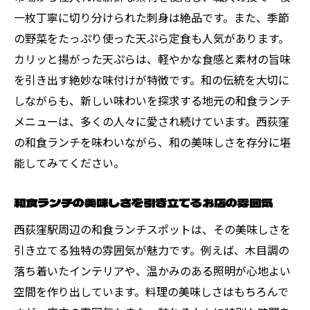
地元で愛される厳選和食ランチスポット5選を紹
一枚丁寧に切り分けられた刺身は絶品です。また、季節
介
の野菜をたっぷり使った天ぷら定食も人気があります。
地元の人々が通う隠れた名店を訪ねる
カリッと揚がった天ぷらは、軽やかな食感と素材の旨味
口コミで話題の和食ランチを体験
を引き出す絶妙な味付けが特徴です。和の伝統を大切に
常連客が薦めるランチメニューとは
しながらも、新しい味わいを探求する地元の和食ランチ
メニューは、多くの人々に愛され続けています。西荻窪
和食ランチの名店で味わう心地よいひとと
の和食ランチを味わいながら、和の美味しさを存分に堪
き
能してみてください。
地元の人々に愛される秘訣を探る
選りすぐりのランチスポットを巡る旅
和食ランチの美味しさを引き立てるお店の雰囲気
西荻窪で味わう絶品和食ランチのおすすめ店舗
西荻窪駅周辺の和食ランチスポットは、その美味しさを
絶品和食を提供する名店の紹介
引き立てる独特の雰囲気が魅力です。例えば、木目調の
一度は訪れたいランチの名店ガイド
落ち着いたインテリアや、温かみのある照明が心地よい
こだわりの一皿を楽しむランチスポット
空間を作り出しています。料理の美味しさはもちろんで
多彩な和食を堪能できるおすすめの店