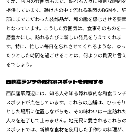
すが、店内の雰囲気もまた、訪れる人々に特別な時間を
絶品和食ランチを楽しむためのコツ
提供しています。静けさの中で流れる季節のBGMや、細
部にまでこだわった装飾品が、和の趣を感じさせる要素
西荻窪の注目和食ランチ店を訪ねる
となっています。こうした雰囲気は、食事そのものを一
和の美味しさを堪能できる西荻窪ランチ体験
層豊かにし、訪れるたびに新しい発見を与えてくれま
五感で楽しむ和食ランチの魅力
す。特に、忙しい毎日を忘れさせてくれるような、ゆっ
心に残る和食ランチの楽しみ方
たりとした時間を過ごせることは、何よりの贅沢と言え
和の美味しさを引き出す調理法とは
るでしょう。
素材の味を活かした和食ランチを楽しむ
訪れる価値のある和食ランチの店
西荻窪ランチの隠れ家スポットを発見する
和食ランチで感じる季節の移ろい
西荻窪駅周辺には、知る人ぞ知る隠れ家的な和食ランチ
西荻窪で特別なランチタイムを過ごすためのヒ
スポットが点在しています。これらの店舗は、ひっそり
ント
とした場所に位置しながらも、その味わいは一度訪れた
人々を魅了して止みません。地元民に愛されるこれらの
満足度の高いランチを選ぶためのポイント
スポットでは、新鮮な食材を使用した手作りの料理が、
プロの技が光るランチメニューを楽しむ