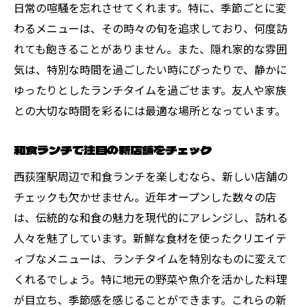
日常の喧騒を忘れさせてくれます。特に、季節ごとに変
ランチタイムを特別にするための工夫
わるメニューは、その時々の旬を追求しており、何度訪
地元の魅力を再発見するランチ体験
れても飽きることがありません。また、隠れ家的な雰囲
個性的なランチスポットで過ごすひととき
気は、特別な時間を過ごしたい時にぴったりで、静かに
特別な日に訪れたいランチスポット
ゆったりとしたランチタイムを過ごせます。友人や家族
地元の食材を活かした和食ランチを西荻窪で楽
との大切な時間を彩るには最適な場所となっています。
しむ
和食ランチで注目の新店舗をチェック
地元食材を使った絶品ランチメニュー
食材の魅力を引き出す調理法を紹介
西荻窪駅周辺で和食ランチを楽しむなら、新しい店舗の
チェックも欠かせません。近年オープンした数々の店
地元ならではの味を楽しむランチの選び方
は、伝統的な和食の魅力を現代的にアレンジし、訪れる
新鮮な地元産食材を活かした料理の魅力
人々を魅了しています。新鮮な食材を使ったクリエイテ
地産地消を意識したランチ体験
ィブなメニューは、ランチタイムを特別なものに変えて
地元食材を使った創作料理の楽しみ方
くれるでしょう。特に地元の野菜や魚介を活かした料理
が目立ち、季節感を感じることができます。これらの新