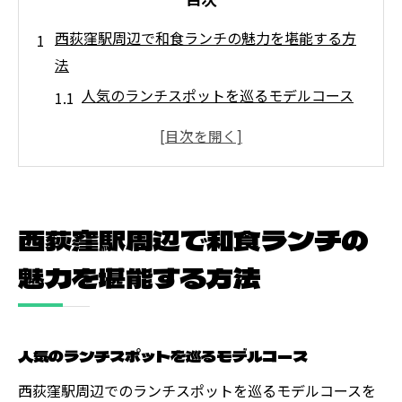
西荻窪駅周辺で和食ランチの魅力を堪能する方
法
人気のランチスポットを巡るモデルコース
地元で評判の和食ランチメニューを味わう
和食ランチの美味しさを引き立てるお店の
雰囲気
西荻窪ランチの隠れ家スポットを発見する
西荻窪駅周辺で和食ランチの
和食ランチで注目の新店舗をチェック
魅力を堪能する方法
西荻窪でのランチタイムを充実させる方法
新鮮な食材と職人技が光る西荻窪のランチスポ
ット
人気のランチスポットを巡るモデルコース
地元産の素材を活かしたおすすめメニュー
西荻窪駅周辺でのランチスポットを巡るモデルコースを
職人の技が光る和食の芸術品を堪能