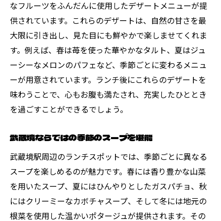
なフルーツをふんだんに使用したデザートメニューが提
地元の肉を活かしたステーキランチ
供されています。これらのデザートは、自然の甘さを最
地元の米を使った究極のライスメニュー
大限に引き出し、見た目にも鮮やかで楽しませてくれま
地元産ハーブを使ったヘルシーメニュー
す。例えば、春は苺を使った華やかなタルト、夏はジュ
食材そのものを味わうシンプルランチ
ーシーなメロンのパフェなど、季節ごとに変わるメニュ
訪れるたびに新発見！武蔵境駅周辺のランチ巡
ーが用意されています。ランチ後にこれらのデザートを
り
味わうことで、心もお腹も満たされ、充実したひととき
週替わりで楽しめる新メニュー
を過ごすことができるでしょう。
毎月新登場のシェフのスペシャルメニュー
武蔵境ならではの季節のスープを堪能
地元イベントと連動した特別ランチ
武蔵境駅周辺のランチスポットでは、季節ごとに異なる
一つの店舗で多様なランチメニューを堪能
スープを楽しめるのが魅力です。春には香り豊かな山菜
食材のテーマごとに異なるランチ体験
を用いたスープ、夏にはひんやりとしたガスパチョ、秋
新商品を試せる期間限定ランチメニュー
にはクリーミーなカボチャスープ、そして冬には地元の
根菜を使用した温かいポタージュが提供されます。その