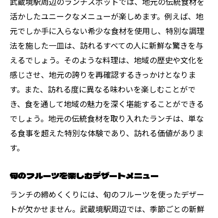
武蔵境駅周辺のランチスポットでは、地元の伝統食材を
活かしたユニークなメニューが楽しめます。例えば、地
リラックスできる雰囲気のランチ空間
元でしか手に入らない希少な食材を使用し、特別な調理
四季の味覚を楽しめる武蔵境駅のおすすめラン
法を施した一皿は、訪れるすべての人に新鮮な驚きを与
チ
えるでしょう。そのような料理は、地域の歴史や文化を
春の香り豊かな旬野菜を使ったランチ
感じさせ、地元の誇りを再確認するきっかけとなりま
夏の涼を感じる冷製メニュー特集
す。また、訪れる度に異なる味わいを楽しむことがで
秋にぴったりのほっこりメニュー
き、食を通して地域の魅力を深く堪能することができる
冬の温もりを感じるあったかランチ
でしょう。地元の伝統食材を取り入れたランチは、単な
季節のフルーツを使ったスイーツランチ
る食事を超えた特別な体験であり、訪れる価値がありま
四季折々のスープで心も体も温まる
す。
地元の食材を最大限に活かした武蔵境駅のラン
旬のフルーツを楽しむデザートメニュー
チ
ランチの締めくくりには、旬のフルーツを使ったデザー
地元直送の海鮮を堪能できるランチ
トが欠かせません。武蔵境駅周辺では、季節ごとの新鮮
野菜の風味を引き立てるベジタブルランチ