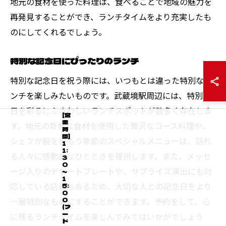
地元の食材を使った料理は、食べることで地域の魅力を
再発見することができ、ランチタイムをより充実したも
のにしてくれるでしょう。
特別な記念日にぴったりのランチ
特別な記念日を祝う際には、いつもとは違った特別なラ
ンチを楽しみたいものです。武蔵境駅周辺には、特別な
日を彩るにふさわしいランチスポットが数多く存在しま
[営
業
す。地元の新鮮な食材を使用した贅沢なコース料理や、
時
間]
シェフが腕を振るう季節のスペシャルメニューは、訪れ
1
1:
る人々に感動的なひとときを提供します。また、メッセ
3
0
ージ入りのデザートプレートや、サプライズ演出にも対
～
1
応している店舗もあるため、大切な人との記念日をより
5:
0
一層特別なものにすることができます。予約をして、心
0
(フ
ー
に残るランチタイムを楽しんでみてはいかがでしょう
ド