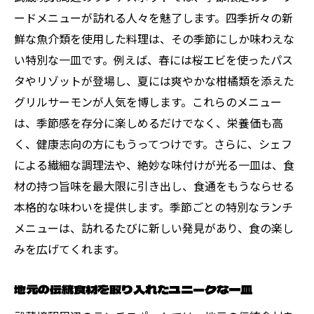
武蔵境駅ランチで味わう地元の豊かさと調和
ードメニューが訪れる人々を魅了します。四季折々の新
地元食材を生かしたヘルシーランチ
鮮な魚介類を使用した料理は、その季節にしか味わえな
伝統とモダンが融合したランチメニュー
い特別な一皿です。例えば、春には桜エビを使ったパス
地元の醤油や味噌を使った深い味わい
タやリゾットが登場し、夏には爽やかな柑橘類を添えた
グリルサーモンが人気を博します。これらのメニュー
地元の酒蔵の美酒とともに楽しむランチ
は、季節感を存分に楽しめるだけでなく、栄養価も高
自然と調和したオーガニックランチ
く、健康志向の方にもうってつけです。さらに、シェフ
食材の持ち味を活かしたシンプルランチ
による繊細な調理法や、絶妙な味付けが光る一皿は、食
心もお腹も満たされる武蔵境駅の絶品ランチ体
材の持つ旨味を最大限に引き出し、食通をもうならせる
験
本格的な味わいを提供します。季節ごとの特別なランチ
ボリューム満点のがっつりランチ
メニューは、訪れるたびに新しい発見があり、食の楽し
心温まる家庭料理でほっと一息
みを広げてくれます。
贅沢なランチコースで非日常を体験
地元の伝統食材を取り入れたユニークな一皿
地元の名店で味わう絶品ランチセット
特別な記念日にぴったりのランチ