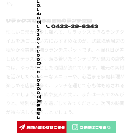
L
か。
O:
1
4:
0
リラックスできる雰囲気のランチ空間
0)
0422-29-6343
1
7:
忙しい日常から少し離れて、リラックスできるランチタ
3
0
イムを過ごしたい方におすすめなのが、武蔵境駅周辺の
～
2
穏やかな雰囲気漂うランチスポットです。木漏れ日が差
1:
0
し込むテラス席や、落ち着いたインテリアが魅力の店内
0
(フ
では、ゆったりとした時間が流れています。地元の素材
ー
ド
を活かしたヘルシーなメニューや、心温まる家庭料理が
L
O:
楽しめる店舗も多く、ランチを通じて心も体も癒される
2
0:
0
ことでしょう。家族や友人と共に、または一人でのんび
0)
[定
りと、特別な時間を過ごしてみてください。次回の訪問
休
日]
が待ち遠しくなることでしょう。
な
し
お問い合わせはこちら
ご予約はこちら