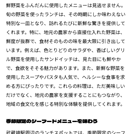
鮮野菜をふんだんに使用したメニューは見逃せません。
地元シェフによるオリジナルランチメニュ
旬の野菜を使ったランチは、その時期にしか味わえない
ー
特別な一皿となり、訪れるたびに新鮮な驚きを提供して
地域の食文化を体験できる特別ランチ
くれます。特に、地元の農家から直接仕入れた野菜は、
地元の味を取り入れた創作料理
鮮度が抜群で、食材そのものの味を最大限に引き出して
観光客にも人気の地元名物ランチ
います。例えば、色とりどりのサラダや、香ばしいグリ
新しい発見がある武蔵境駅周辺の注目ランチス
ル野菜を使用したサンドイッチは、見た目にも鮮やか
ポット
で、食欲をそそる魅力があります。また、新鮮な野菜を
隠れ家的な雰囲気のランチスポット
使用したスープやパスタも人気で、ヘルシーな食事を求
める方にぴったりです。これらの料理は、ただ美味しい
新規オープンの注目店をチェック
だけでなく、地元の農家を支援することにもつながり、
ユニークなコンセプトのカフェランチ
地域の食文化を感じる特別な体験を提供してくれます。
地元の人気店で味わうランチの魅力
アートと融合したクリエイティブランチ
季節限定のシーフードメニューを味わう
地元の人々が集う憩いのランチスポット
武蔵境駅周辺のランチスポットでは、季節限定のシーフ