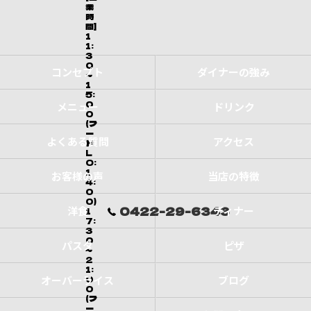
業
時
間]
1
1:
3
0
コンセプト
ダイナーの強み
～
1
5:
0
メニュー
ドリンク
0
(フ
ー
よくある質問
アクセス
ド
L
O:
1
お客様の声
当店の特徴
4:
0
0)
0422-29-6343
洋食
ディナー
1
7:
3
0
パスタ
ピザ
～
2
1:
オーバーライス
0
ブログ
0
(フ
ー