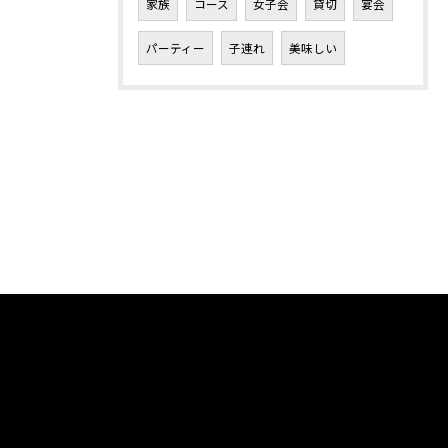
家族
コース
女子会
貸切
宴会
パーティー
子連れ
美味しい