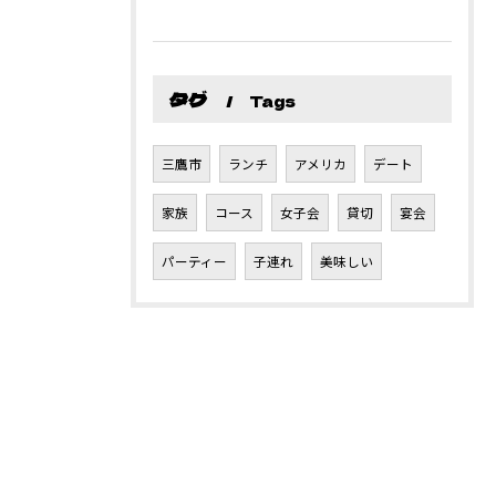
タグ
Tags
三鷹市
ランチ
アメリカ
デート
家族
コース
女子会
貸切
宴会
パーティー
子連れ
美味しい