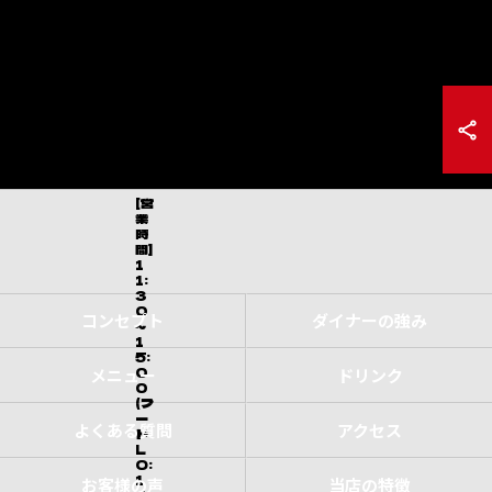
[営
業
時
間]
1
1:
3
0
コンセプト
ダイナーの強み
～
1
5:
0
メニュー
ドリンク
0
(フ
ー
よくある質問
アクセス
ド
L
O:
1
お客様の声
当店の特徴