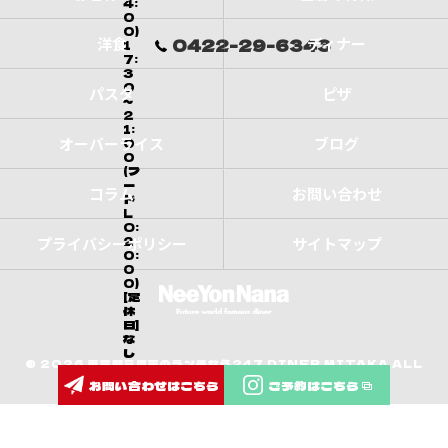
4:
0
0)
洋食
ディナー
0422-29-6343
1
7:
3
0
パスタ
ピザ
～
2
1:
オーバーライス
ブログ
0
0
(フ
ー
コラム
お問い合わせ
ド
L
O:
2
プライバシーポリシー
サイトマップ
0:
0
0)
[定
休
日]
な
し
© 2026 東京都三鷹市のランチなら247 DINER MITAKA ALL
お問い合わせはこちら
ご予約はこちら
RIGHTS RESERVED.