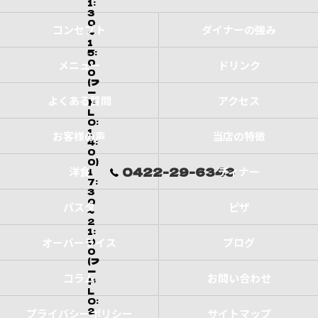
1:
3
0
コンセプト
ダイナーの強み
～
1
5:
0
メニュー
ドリンク
0
(フ
ー
よくある質問
アクセス
ド
L
O:
1
お客様の声
当店の特徴
4:
0
0)
0422-29-6343
洋食
ディナー
1
7:
3
0
パスタ
ピザ
～
2
1:
オーバーライス
0
ブログ
0
(フ
ー
コラム
お問い合わせ
ド
L
O:
2
プライバシーポリシー
サイトマップ