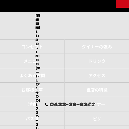
[営
業
時
間]
1
1:
3
0
コンセプト
ダイナーの強み
～
1
5:
0
メニュー
ドリンク
0
(フ
ー
よくある質問
アクセス
ド
L
O:
1
お客様の声
当店の特徴
4:
0
0)
0422-29-6343
洋食
ディナー
1
7:
3
0
パスタ
ピザ
～
2
1: