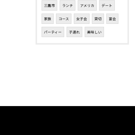
三鷹市
ランチ
アメリカ
デート
家族
コース
女子会
貸切
宴会
パーティー
子連れ
美味しい