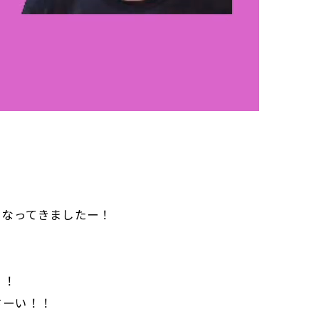
になってきましたー！
！！
さーい！！