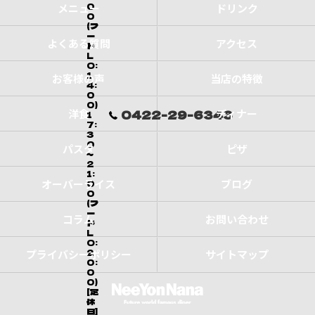
0
メニュー
ドリンク
0
(フ
ー
よくある質問
アクセス
ド
L
O:
1
お客様の声
当店の特徴
4:
0
0)
洋食
ディナー
0422-29-6343
1
7:
3
0
パスタ
ピザ
～
2
1:
オーバーライス
ブログ
0
0
(フ
ー
コラム
お問い合わせ
ド
L
O:
2
プライバシーポリシー
サイトマップ
0:
0
0)
[定
休
日]