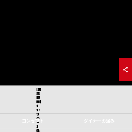
[営
業
時
間]
1
1:
3
0
コンセプト
ダイナーの強み
～
1
5: