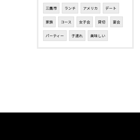
三鷹市
ランチ
アメリカ
デート
家族
コース
女子会
貸切
宴会
パーティー
子連れ
美味しい