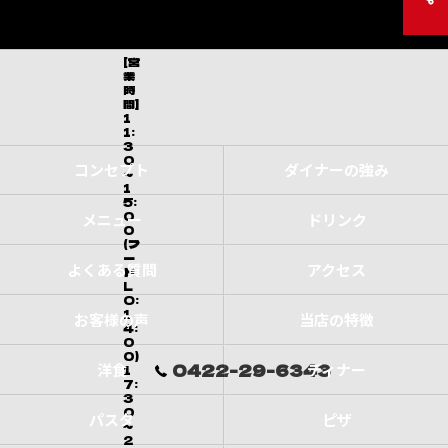
[営
業
時
間]
1
1:
3
0
コンセプト
ダイナーの強み
～
1
5:
0
メニュー
ドリンク
0
(フ
ー
よくある質問
アクセス
ド
L
O:
1
お客様の声
当店の特徴
4:
0
0)
0422-29-6343
洋食
ディナー
1
7:
3
0
パスタ
ピザ
～
2