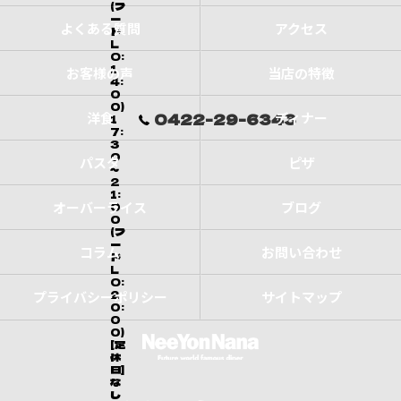
(フ
ー
よくある質問
アクセス
ド
L
O:
1
お客様の声
当店の特徴
4:
0
0)
洋食
ディナー
0422-29-6343
1
7:
3
0
パスタ
ピザ
～
2
1:
オーバーライス
ブログ
0
0
(フ
ー
コラム
お問い合わせ
ド
L
O:
2
プライバシーポリシー
サイトマップ
0:
0
0)
[定
休
日]
な
し