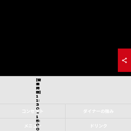
[営
業
時
間]
1
1:
3
0
コンセプト
ダイナーの強み
～
1
5:
0
メニュー
ドリンク
0