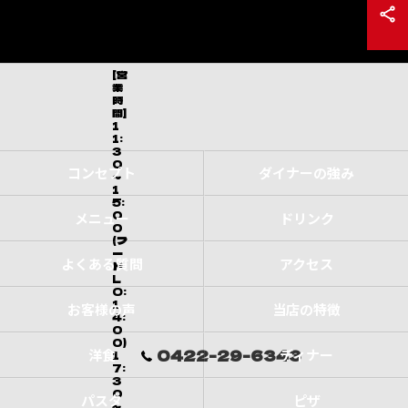
[営
業
時
間]
1
1:
3
0
コンセプト
ダイナーの強み
～
1
5:
0
メニュー
ドリンク
0
(フ
ー
よくある質問
アクセス
ド
L
O:
1
お客様の声
当店の特徴
4:
0
0)
0422-29-6343
洋食
ディナー
1
7:
3
0
パスタ
ピザ
～