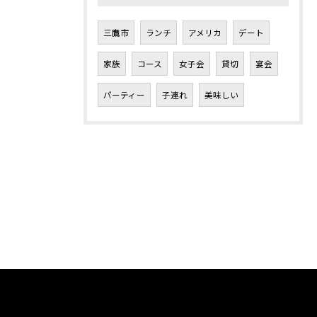
三鷹市
ランチ
アメリカ
デート
家族
コース
女子会
貸切
宴会
パーティー
子連れ
美味しい