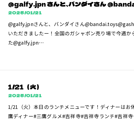
@galfy.jpn さんと、バンダイさん @bandai.
2025/01/21
@galfy.jpnさんと、バンダイさん@bandai.toys@g
いただきましたー！全国のガシャポン売り場で今週か
た@galfy.jpn…
1/21（火）
2025/01/21
1/21（火）本日のランチメニューです！ディナーはお
鷹ディナー#三鷹グルメ#吉祥寺#吉祥寺ランチ#吉祥寺