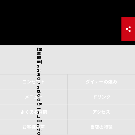
[営
業
時
間]
1
1:
3
0
コンセプト
ダイナーの強み
～
1
5:
0
メニュー
ドリンク
0
(フ
ー
よくある質問
アクセス
ド
L
O:
1
お客様の声
当店の特徴
4:
0