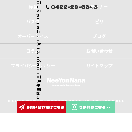
0)
0422-29-6343
洋食
ディナー
1
7:
3
0
パスタ
ピザ
～
2
1:
オーバーライス
0
ブログ
0
(フ
ー
コラム
お問い合わせ
ド
L
O:
2
プライバシーポリシー
サイトマップ
0:
0
0)
[定
休
日]
な
し
© 2026 東京都三鷹市のランチなら247 DINER MITAKA ALL
お問い合わせはこちら
ご予約はこちら
RIGHTS RESERVED.