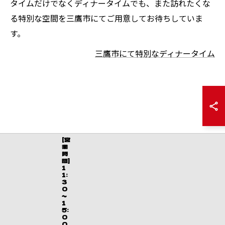
タイムだけでなくディナータイムでも、また訪れたくな
る特別な空間を三鷹市にてご用意してお待ちしていま
す。
三鷹市にて特別なディナータイム
[営
業
時
間]
1
1:
3
0
～
1
5:
0
0