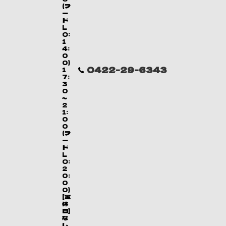
(フ
ー
ド
L
O:
1
4:
0
0)
0422-29-6343
1
7:
3
0
～
2
1:
0
0
(フ
ー
ド
L
O:
2
0:
0
0)
[定
休
日]
な
し